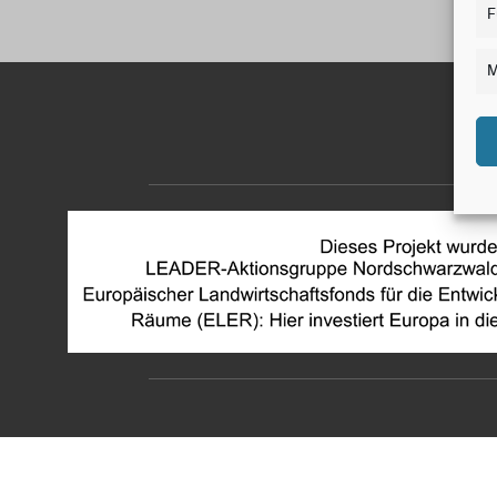
F
M
Em