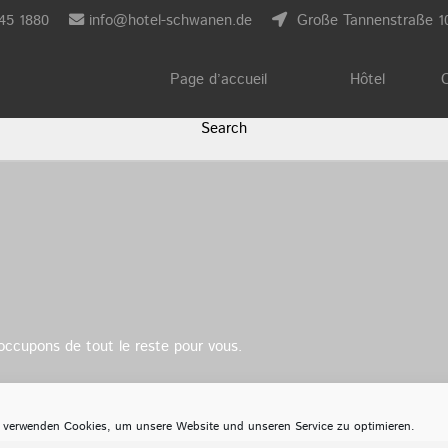
45 1880
info@hotel-schwanen.de
Große Tannenstraße 1
Page d’accueil
Hôtel
C
ccupons de tout le reste pour vous.
 verwenden Cookies, um unsere Website und unseren Service zu optimieren.