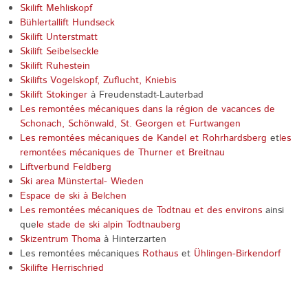
Skilift Mehliskopf
Bühlertallift Hundseck
Skilift Unterstmatt
Skilift Seibelseckle
Skilift Ruhestein
Skilifts Vogelskopf, Zuflucht, Kniebis
Skilift Stokinger
à Freudenstadt-Lauterbad
Les remontées mécaniques dans la région de vacances de
Schonach, Schönwald, St. Georgen et Furtwangen
Les remontées mécaniques de Kandel et Rohrhardsberg
et
les
remontées mécaniques de Thurner et Breitnau
Liftverbund Feldberg
Ski area Münstertal- Wieden
Espace de ski à Belchen
Les remontées mécaniques de Todtnau et des environs
ainsi
que
le stade de ski alpin Todtnauberg
Skizentrum Thoma
à Hinterzarten
Les remontées mécaniques
Rothaus
et
Ühlingen-Birkendorf
Skilifte Herrischried